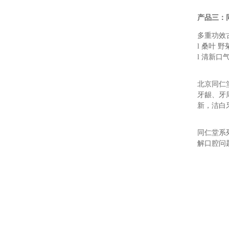
产品三：同
多重功效
l 桑叶 
l 清新口
北京同仁
牙龈、牙
新，洁白
同仁堂系
解口腔问