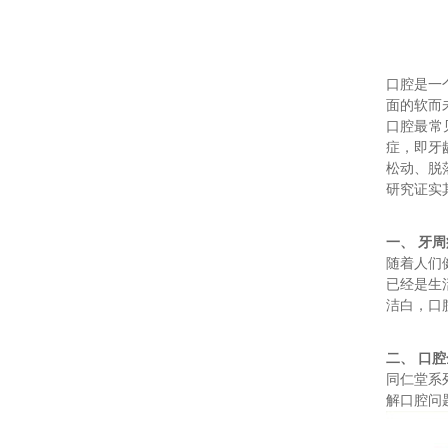
口腔是一
面的软而
口腔最常
症，即牙
松动、脱
研究证实
一、 牙
随着人们
已经是生
洁白，口
二、 口
同仁堂系
解口腔问