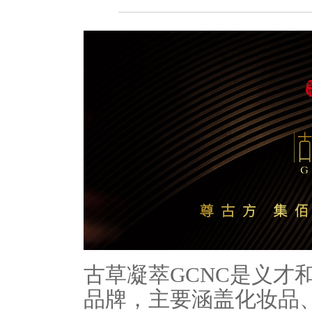
古草凝萃
GCNC
是义才
品牌，主要涵盖化妆品