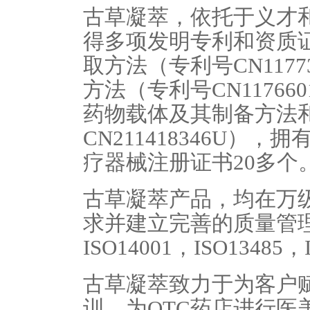
古草凝萃，依托于义才
得多项发明专利和资质
取方法（专利号
CN1177
方法（专利号
CN117660
药物载体及其制备方法
CN211418346U
），拥
疗器械注册证书
20
多个
古草凝萃产品，均在万
求并建立完善的质量管
ISO14001
，
ISO13485
，
古草凝萃致力于为客户
训，为
OTC
药店进行医