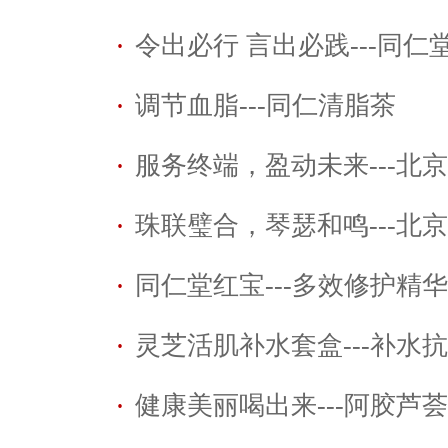
·
令出必行 言出必践---同仁堂化
·
调节血脂---同仁清脂茶
·
服务终端，盈动未来---北京同
·
珠联璧合，琴瑟和鸣---北京同
·
同仁堂红宝---多效修护精
·
灵芝活肌补水套盒---补水
·
健康美丽喝出来---阿胶芦