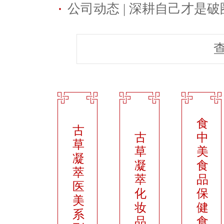
·
公司动态 | 深耕自己才是破
食
古
古
中
草
草
美
凝
凝
食
萃
萃
品
医
化
保
美
妆
健
系
品
食